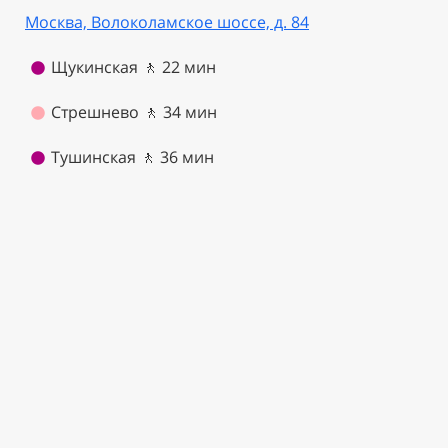
Москва, Волоколамское шоссе, д. 84
Щукинская 🚶
22 мин
Стрешнево 🚶
34
мин
Тушинская 🚶
36
мин